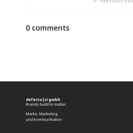
PREVIOUS PO
0 comments
defacto|ci gmbh
Brands build to matter
Marke, Marketing
und Kommunikation