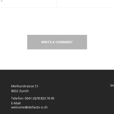
ST
WRITE A COMMENT
I
Merkurstrasse 51
8032 Zürich
Telefon: 0041 (0)78 820 76 95
E-Mail:
welcome@defacto-ci.ch