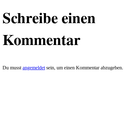
Schreibe einen
Kommentar
Du musst
angemeldet
sein, um einen Kommentar abzugeben.
defacto|ci gmbh
Brands build to matter
Marke, Marketing
und Kommunikation
Merkurstrasse 51