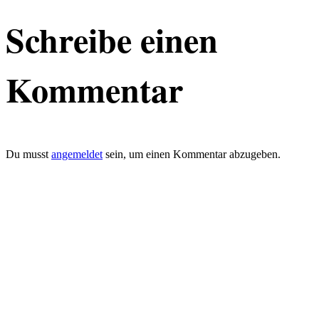
Schreibe einen
Kommentar
Du musst
angemeldet
sein, um einen Kommentar abzugeben.
defacto|ci gmbh
Brands build to matter
Marke, Marketing
und Kommunikation
Merkurstrasse 51