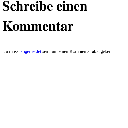
Schreibe einen
Kommentar
Du musst
angemeldet
sein, um einen Kommentar abzugeben.
defacto|ci gmbh
Brands build to matter
Marke, Marketing
und Kommunikation
Merkurstrasse 51
8032 Zürich