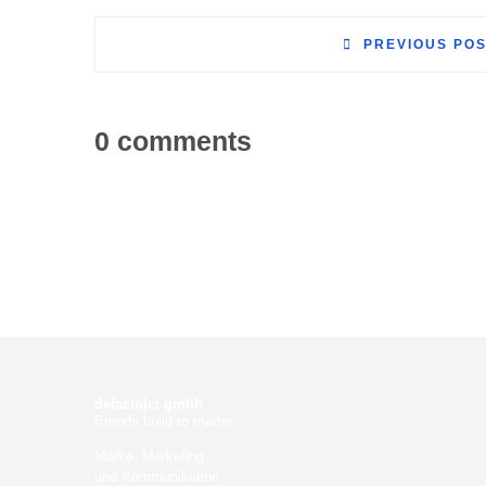
PREVIOUS PO
0 comments
defacto|ci gmbh
Brands build to matter
Marke, Marketing
und Kommunikation