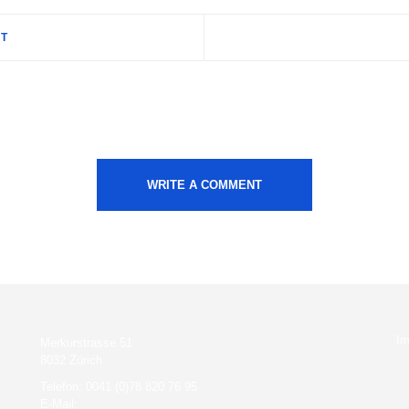
ST
WRITE A COMMENT
I
Merkurstrasse 51
8032 Zürich
Telefon: 0041 (0)78 820 76 95
E-Mail: