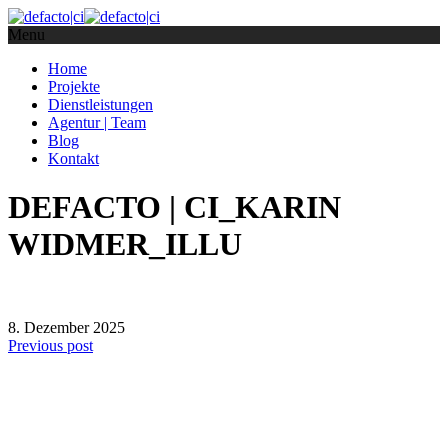
Menu
Home
Projekte
Dienstleistungen
Agentur | Team
Blog
Kontakt
DEFACTO | CI_KARIN
WIDMER_ILLU
8. Dezember 2025
Previous post
defacto|ci gmbh
Brands build to matter