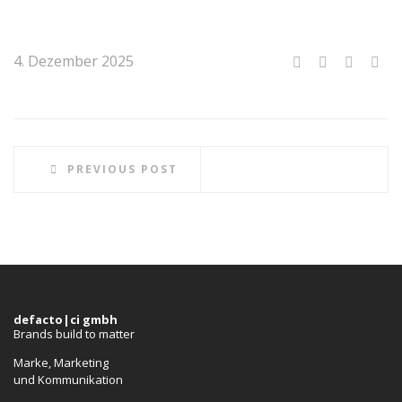
4. Dezember 2025
PREVIOUS POST
defacto|ci gmbh
Brands build to matter
Marke, Marketing
und Kommunikation