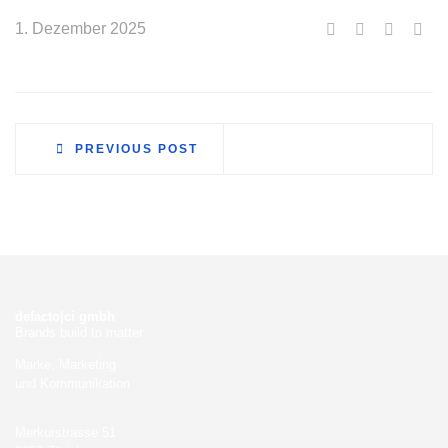
1. Dezember 2025
PREVIOUS POST
defacto|ci gmbh
Brands build to matter
Marke, Marketing
und Kommunikation
Merkurstrasse 51