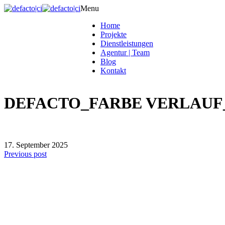
Menu
Home
Projekte
Dienstleistungen
Agentur | Team
Blog
Kontakt
DEFACTO_FARBE VERLAUF
17. September 2025
Previous post
defacto|ci gmbh
Brands build to matter
Marke, Marketing