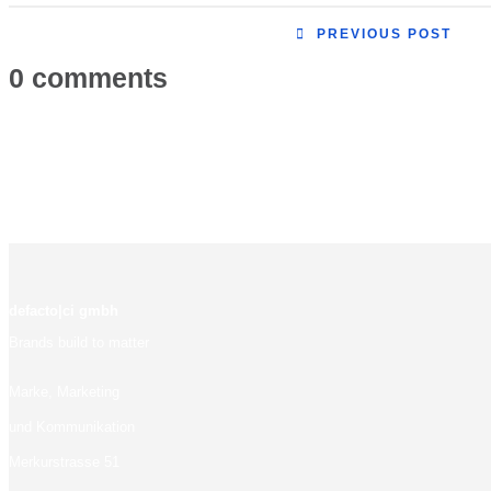
PREVIOUS POST
0 comments
defacto|ci gmbh
Brands build to matter
Marke, Marketing
und Kommunikation
Merkurstrasse 51