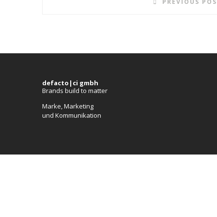
PREVIOUS PO
defacto|ci gmbh
Brands build to matter
Marke, Marketing
und Kommunikation