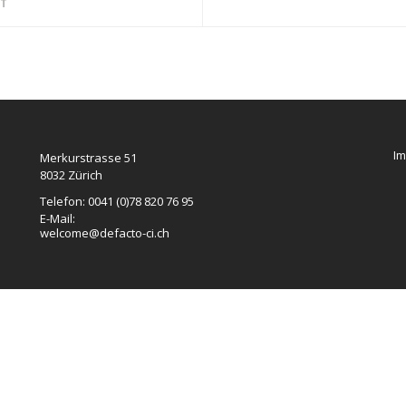
ST
I
Merkurstrasse 51
8032 Zürich
Telefon: 0041 (0)78 820 76 95
E-Mail:
welcome@defacto-ci.ch