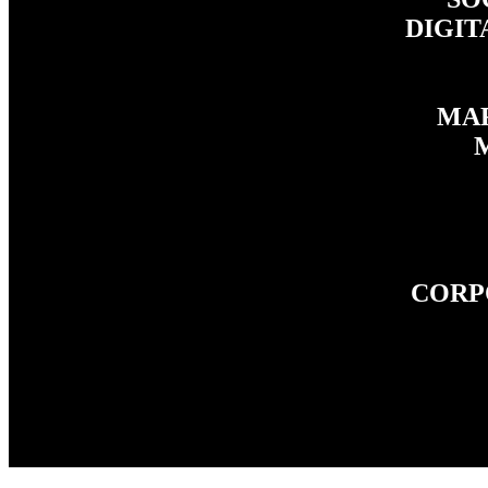
DIGI
MA
CORP