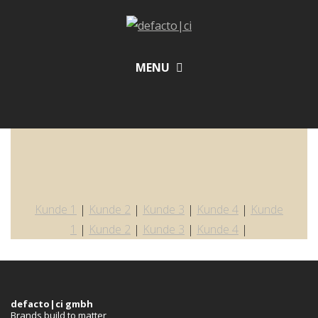
MENU
Kunde 1
|
Kunde 2
|
Kunde 3
|
Kunde 4
|
Kunde
1
|
Kunde 2
|
Kunde 3
|
Kunde 4
|
defacto|ci gmbh
Brands build to matter