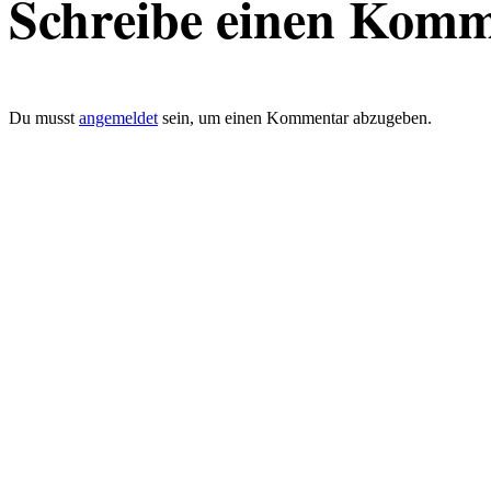
Schreibe einen Kom
Du musst
angemeldet
sein, um einen Kommentar abzugeben.
defacto|ci gmbh
Brands build to matter
Marke, Marketing
und Kommunikation
Merkurstrasse 51
8032 Zürich
Telefon: 0041 (0)78 820 76 95