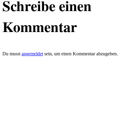
Schreibe einen
Kommentar
Du musst
angemeldet
sein, um einen Kommentar abzugeben.
defacto|ci gmbh
Brands build to matter
Marke, Marketing
und Kommunikation
Merkurstrasse 51
8032 Zürich