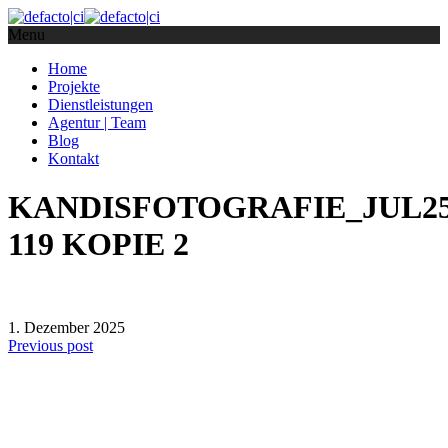
Menu
Home
Projekte
Dienstleistungen
Agentur | Team
Blog
Kontakt
KANDISFOTOGRAFIE_JUL2
119 KOPIE 2
1. Dezember 2025
Previous post
defacto|ci gmbh
Brands build to matter