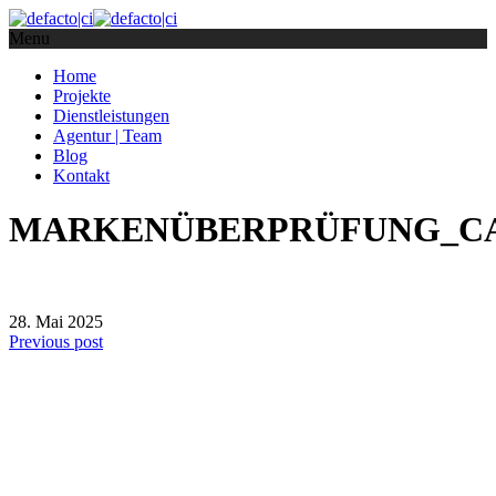
Menu
Home
Projekte
Dienstleistungen
Agentur | Team
Blog
Kontakt
MARKENÜBERPRÜFUNG_CA
28. Mai 2025
Previous post
defacto|ci gmbh
Brands build to matter
Marke, Marketing