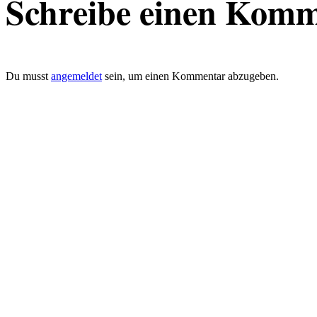
Schreibe einen Kom
Du musst
angemeldet
sein, um einen Kommentar abzugeben.
defacto|ci gmbh
Brands build to matter
Marke, Marketing
und Kommunikation
Merkurstrasse 51
8032 Zürich
Telefon: 0041 (0)78 820 76 95