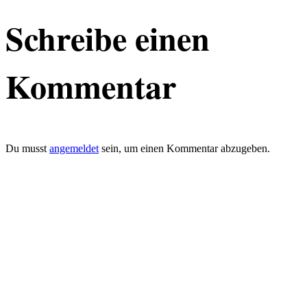
Schreibe einen
Kommentar
Du musst
angemeldet
sein, um einen Kommentar abzugeben.
defacto|ci gmbh
Brands build to matter
Marke, Marketing
und Kommunikation
Merkurstrasse 51