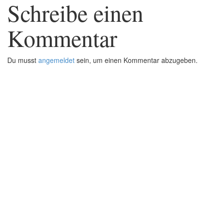
Schreibe einen
Kommentar
Du musst
angemeldet
sein, um einen Kommentar abzugeben.
defacto|ci gmbh
Brands build to matter
Marke, Marketing
und Kommunikation
Merkurstrasse 51
8032 Zürich
Telefon: 0041 (0)78 820 76 95
E-Mail:
welcome@defacto-ci.ch
Impressum
Datenschutz