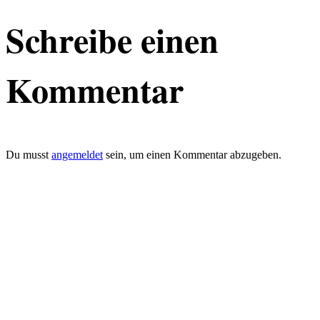
Schreibe einen
Kommentar
Du musst
angemeldet
sein, um einen Kommentar abzugeben.
defacto|ci gmbh
Brands build to matter
Marke, Marketing
und Kommunikation
Merkurstrasse 51