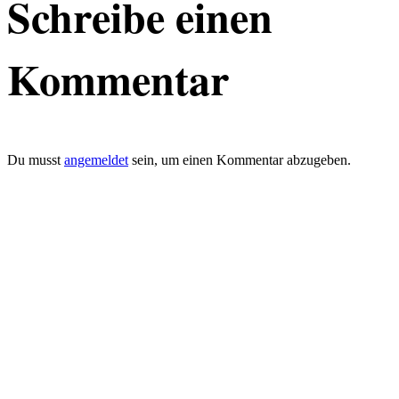
Schreibe einen
Kommentar
Du musst
angemeldet
sein, um einen Kommentar abzugeben.
defacto|ci gmbh
Brands build to matter
Marke, Marketing
und Kommunikation
Merkurstrasse 51
8032 Zürich