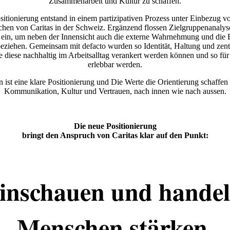
Zusammenarbeit und Kultur zu schaffen.
sitionierung entstand in einem partizipativen Prozess unter Einbezug v
ichen von Caritas in der Schweiz. Ergänzend flossen Zielgruppenanaly
ein, um neben der Innensicht auch die externe Wahrnehmung und die B
ziehen. Gemeinsam mit defacto wurden so Identität, Haltung und zentr
e diese nachhaltig im Arbeitsalltag verankert werden können und so fü
erlebbar werden.
 ist eine klare Positionierung und Die Werte die Orientierung schaffe
Kommunikation, Kultur und Vertrauen, nach innen wie nach aussen.
Die neue Positionierung
bringt den Anspruch von Caritas
klar auf den Punkt:
inschauen und handel
Menschen stärken.