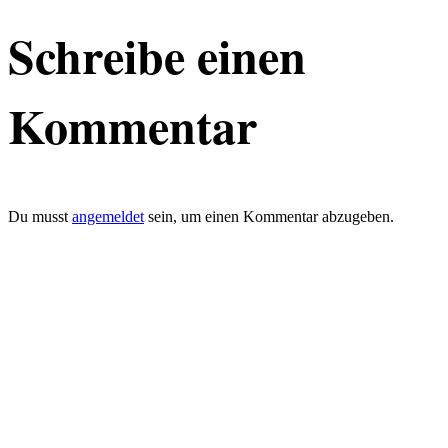
Schreibe einen
Kommentar
Du musst
angemeldet
sein, um einen Kommentar abzugeben.
defacto|ci gmbh
Brands build to matter
Marke, Marketing
und Kommunikation
Merkurstrasse 51