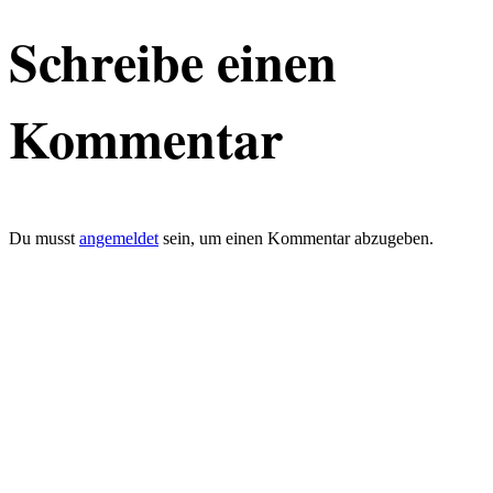
Schreibe einen
Kommentar
Du musst
angemeldet
sein, um einen Kommentar abzugeben.
defacto|ci gmbh
Brands build to matter
Marke, Marketing
und Kommunikation
Merkurstrasse 51