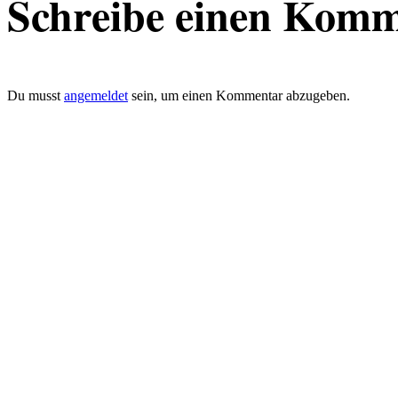
Schreibe einen Kom
Du musst
angemeldet
sein, um einen Kommentar abzugeben.
defacto|ci gmbh
Brands build to matter
Marke, Marketing
und Kommunikation
Merkurstrasse 51
8032 Zürich
Telefon: 0041 (0)78 820 76 95