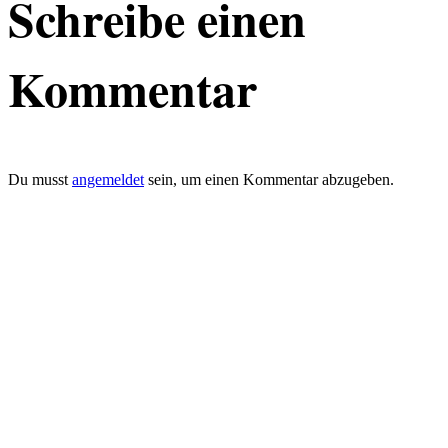
Schreibe einen
Kommentar
Du musst
angemeldet
sein, um einen Kommentar abzugeben.
defacto|ci gmbh
Brands build to matter
Marke, Marketing
und Kommunikation
Merkurstrasse 51
8032 Zürich