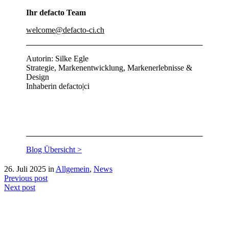
Ihr defacto Team
welcome@defacto-ci.ch
Autorin: Silke Egle
Strategie, Markenentwicklung, Markenerlebnisse &
Design
Inhaberin defacto|ci
Blog Übersicht >
26. Juli 2025
in
Allgemein
,
News
Previous post
Next post
defacto|ci gmbh
Brands build to matter