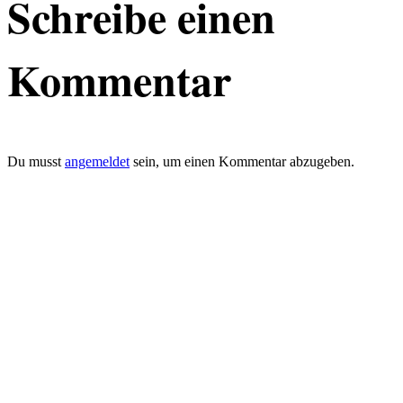
Schreibe einen
Kommentar
Du musst
angemeldet
sein, um einen Kommentar abzugeben.
defacto|ci gmbh
Brands build to matter
Marke, Marketing
und Kommunikation
Merkurstrasse 51
8032 Zürich