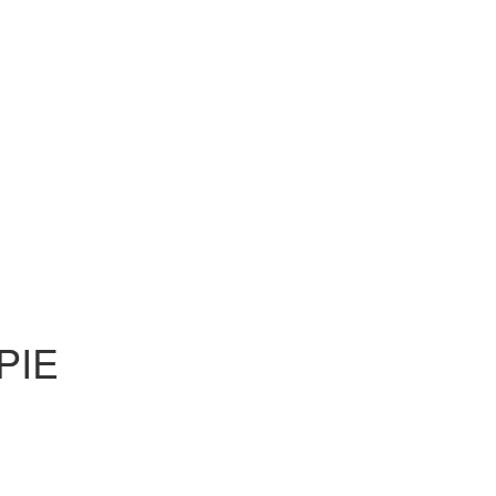
PIE
mpressum
Datenschutz