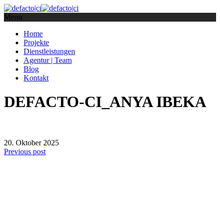
Menu
Home
Projekte
Dienstleistungen
Agentur | Team
Blog
Kontakt
DEFACTO-CI_ANYA IBEKA
20. Oktober 2025
Previous post
defacto|ci gmbh
Brands build to matter
Marke, Marketing