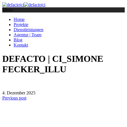
Menu
Home
Projekte
Dienstleistungen
Agentur | Team
Blog
Kontakt
DEFACTO | CI_SIMONE
FECKER_ILLU
4. Dezember 2025
Previous post
defacto|ci gmbh
Brands build to matter