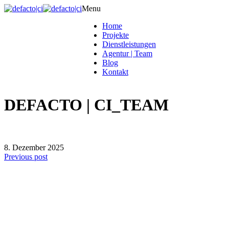
Menu
Home
Projekte
Dienstleistungen
Agentur | Team
Blog
Kontakt
DEFACTO | CI_TEAM
8. Dezember 2025
Previous post
defacto|ci gmbh
Brands build to matter
Marke, Marketing