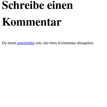
Schreibe einen
Kommentar
Du musst
angemeldet
sein, um einen Kommentar abzugeben.
defacto|ci gmbh
Brands build to matter
Marke, Marketing
und Kommunikation
Merkurstrasse 51
8032 Zürich