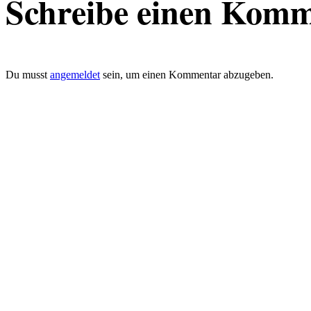
Schreibe einen Kom
Du musst
angemeldet
sein, um einen Kommentar abzugeben.
defacto|ci gmbh
Brands build to matter
Marke, Marketing
und Kommunikation
Merkurstrasse 51
8032 Zürich
Telefon: 0041 (0)78 820 76 95