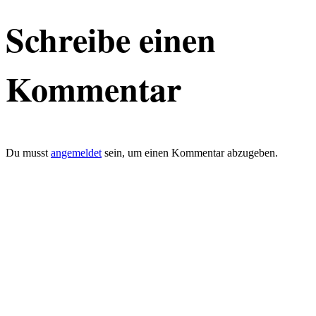
Schreibe einen
Kommentar
Du musst
angemeldet
sein, um einen Kommentar abzugeben.
defacto|ci gmbh
Brands build to matter
Marke, Marketing
und Kommunikation
Merkurstrasse 51