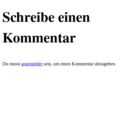
Schreibe einen
Kommentar
Du musst
angemeldet
sein, um einen Kommentar abzugeben.
defacto|ci gmbh
Brands build to matter
Marke, Marketing
und Kommunikation
Merkurstrasse 51