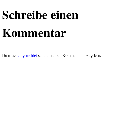
Schreibe einen
Kommentar
Du musst
angemeldet
sein, um einen Kommentar abzugeben.
defacto|ci gmbh
Brands build to matter
Marke, Marketing
und Kommunikation
Merkurstrasse 51