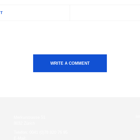
ST
WRITE A COMMENT
I
Merkurstrasse 51
8032 Zürich
Telefon: 0041 (0)78 820 76 95
E-Mail: