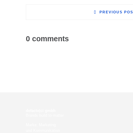
PREVIOUS PO
0 comments
defacto|ci gmbh
Brands build to matter
Marke, Marketing
und Kommunikation