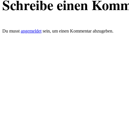
Schreibe einen Kom
Du musst
angemeldet
sein, um einen Kommentar abzugeben.
defacto|ci gmbh
Brands build to matter
Marke, Marketing
und Kommunikation
Merkurstrasse 51
8032 Zürich
Telefon: 0041 (0)78 820 76 95