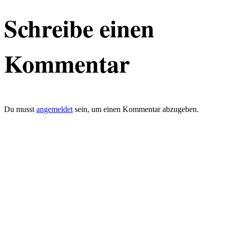
Schreibe einen
Kommentar
Du musst
angemeldet
sein, um einen Kommentar abzugeben.
defacto|ci gmbh
Brands build to matter
Marke, Marketing
und Kommunikation
Merkurstrasse 51