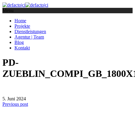
Menu
Home
Projekte
Dienstleistungen
Agentur | Team
Blog
Kontakt
PD-
ZUEBLIN_COMPI_GB_1800X11
5. Juni 2024
Previous post
defacto|ci gmbh
Brands build to matter