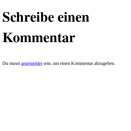
Schreibe einen
Kommentar
Du musst
angemeldet
sein, um einen Kommentar abzugeben.
defacto|ci gmbh
Brands build to matter
Marke, Marketing
und Kommunikation
Merkurstrasse 51