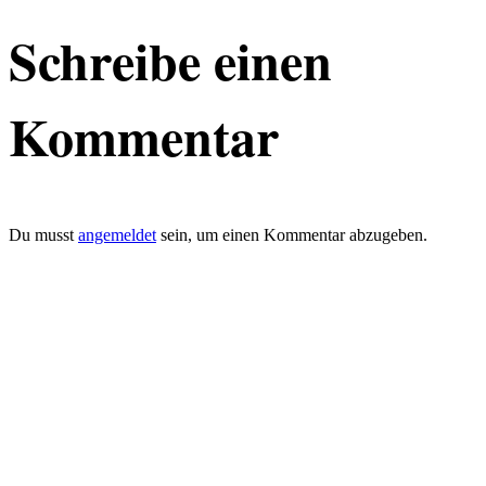
Schreibe einen
Kommentar
Du musst
angemeldet
sein, um einen Kommentar abzugeben.
defacto|ci gmbh
Brands build to matter
Marke, Marketing
und Kommunikation
Merkurstrasse 51