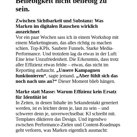
Beliebigkeit nicht beliebig zu
sein.
Zwischen Sichtbarkeit und Substanz: Was
Marken im digitalen Rauschen wirklich
auszeichnet
Vor ein paar Wochen sass ich in einem Workshop mit
einem Marketingteam, das alles richtig zu machen
schien. Top-KPIs. Saubere Funnels. Starke Media-
Performance. Und trotzdem lag da etwas in der Luft:
Eine leise Unzufriedenheit. Die Erkenntnis, dass trotz
aller Effizienz etwas fehlte – etwas, das nicht im
Reporting auftaucht.
„Unsere Kampagnen
funktionieren“
, sagte jemand.
„Aber fühlt sich das
noch nach uns an?“
Dieser Moment blieb hängen.
Marke statt Masse: Warum Effizienz kein Ersatz
für Identität ist
In Zeiten, in denen Inhalte im Sekundentakt generiert
werden, ist es leichter denn je, laut zu sein – und
schwerer denn je, unverwechselbar. KI schreibt mit.
Templates diktieren das Design. Und irgendwo
zwischen Performance-Zielen und Content-Roadmaps
geht verloren, was Marken eigentlich ausmacht: