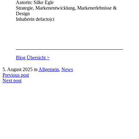
Autorin: Silke Egle
Strategie, Markenentwicklung, Markenerlebnisse &
Design
Inhaberin defacto|ci
Blog Übersicht >
5. August 2025
in
Allgemein
,
News
Previous post
Next post
defacto|ci gmbh
Brands build to matter
Marke, Marketing
und Kommunikation