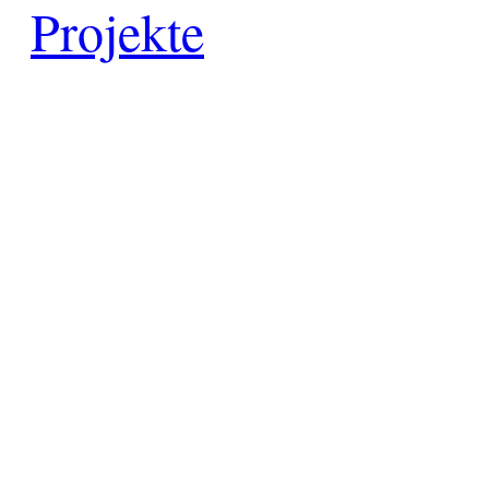
Projekte
defacto|ci gmbh
Brands build to matter
Marke, Marketing
und Kommunikation
Merkurstrasse 51
8032 Zürich
Telefon: 0041 (0)78 820 76 95
E-Mail:
welcome@defacto-ci.ch