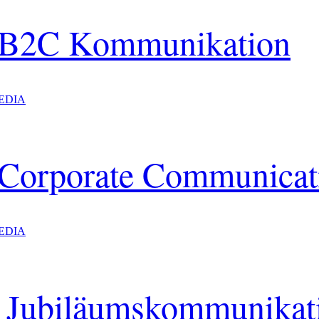
h B2C Kommunikation
EDIA
h Corporate Communicat
EDIA
e Jubiläumskommunikat