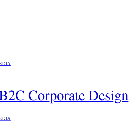
EDIA
 B2C Corporate Design
EDIA