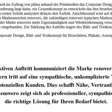
kelt im Auftrag von pikka anhand der Printmedien das Corporate Desi
rderung liegt darin, ein Gesamtkonzept zu entwickeln das den bestehend
m ersten Schritt analysiert defacto den Auftritt. Anschliessend wird auf
 Markenzeichen renovero, die zukünftigen renovero typischen Markene
der Marke renovero mehr Eigenständigkeit und Wiedererkennung versc
 eingebunden. Zur Stärkung des Auftritts tragen des Bild- und Textkonz
porate Design, Bild- und Textkonzept für Broschüren, Plakate, Anzei
tiven Auftritt kommuniziert die Marke renover
rn tritt auf eine sympathische, unkomplizierte 
otenziellen Kunden. Dies schafft Nähe, Vertraut
enovero zeigt sich als professioneller, sympathi
die richtige Lösung für Ihren Bedarf bietet.