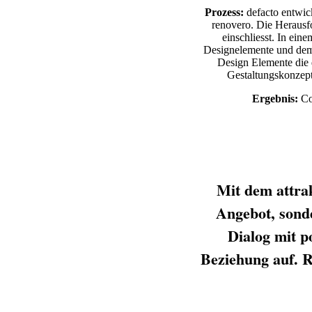
Prozess:
defacto entwic
renovero. Die Herausfo
einschliesst. In eine
Designelemente und dem
Design Elemente die 
Gestaltungskonzept
Ergebnis:
Cor
Mit dem attrak
Angebot, sonde
Dialog mit p
Beziehung auf. R